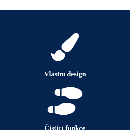

Vlastní design

Čisticí funkce