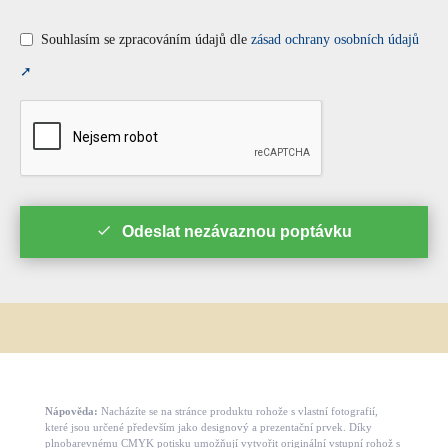
Souhlasím se zpracováním údajů dle
zásad ochrany osobních údajů
➚
Odeslat nezávaznou poptávku
This
field
should
be
left
Nápověda:
Nacházíte se na stránce produktu rohože s vlastní fotografií,
které jsou určené především jako designový a prezentační prvek. Díky
blank
plnobarevnému CMYK potisku umožňují vytvořit originální vstupní rohož s