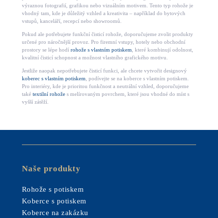
výraznou fotografií, grafikou nebo vizuálním motivem. Tento typ rohože je
vhodný tam, kde je důležitý vzhled a kreativita – například do bytových
vstupů, kanceláří, recepcí nebo showroomů.
Pokud ale potřebujete funkční čisticí rohože, doporučujeme zvolit produkty
určené pro náročnější provoz. Pro firemní vstupy, hotely nebo obchodní
prostory se lépe hodí
rohože s vlastním potiskem
, které kombinují odolnost,
kvalitní čisticí schopnost a možnost vlastního grafického motivu.
Jestliže naopak nepotřebujete čisticí funkci, ale chcete vytvořit designový
koberec s vlastním potiskem
, podívejte se na koberce s vlastním potiskem.
Pro interiéry, kde je prioritou funkčnost a neutrální vzhled, doporučujeme
také
textilní rohože
s melírovaným povrchem, které jsou vhodné do míst s
vyšší zátěží.
Naše produkty
Rohože s potiskem
Koberce s potiskem
Koberce na zakázku