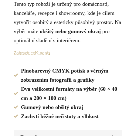
Tento typ rohoží je určený pro domácnosti,
kanceláře, recepce i showroomy, kde je cílem
vytvořit osobitý a esteticky působivý prostor. Na
výběr máte
obšitý nebo gumový okraj
pro
optimální sladění s interiérem.
Zobrazit celý popis
Plnobarevný CMYK potisk s věrným

zobrazením fotografií a grafiky
Dva velikostní formáty na výběr (60 × 40

cm a 200 × 100 cm)
Gumový nebo obšitý okraj

Zachytí běžné nečistoty a vlhkost
