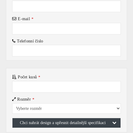
E-mail
*
Telefonní číslo
Počet kusů
*
Rozměr
*
Chci nahrát design a upřesnit detailnější specifikaci