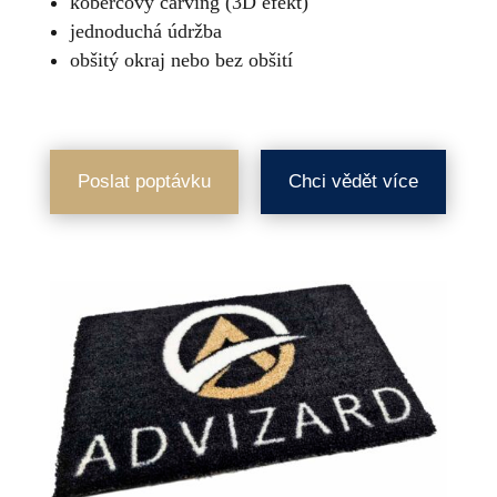
kobercový carving (3D efekt)
jednoduchá údržba
obšitý okraj nebo bez obšití
Poslat poptávku
Chci vědět více